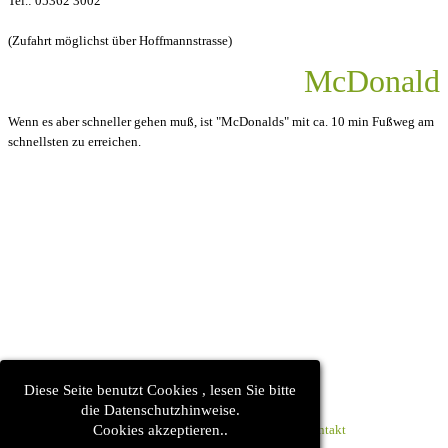
Tel.: 05362 3002
(Zufahrt möglichst über Hoffmannstrasse)
McDonald
Wenn es aber schneller gehen muß, ist "McDonalds" mit ca. 10 min Fußweg am
schnellsten zu erreichen.
Diese Seite benutzt Cookies , lesen Sie bitte
die Datenschutzhinweise.
(c) Copyright CVZ Wolfsburg 2020 -
Kontakt
Cookies akzeptieren..